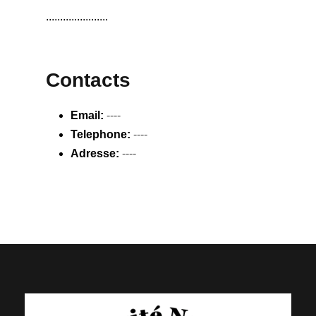
......................
Contacts
Email:
----
Telephone:
----
Adresse:
----