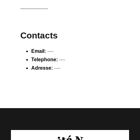
......................
Contacts
Email:
----
Telephone:
----
Adresse:
----