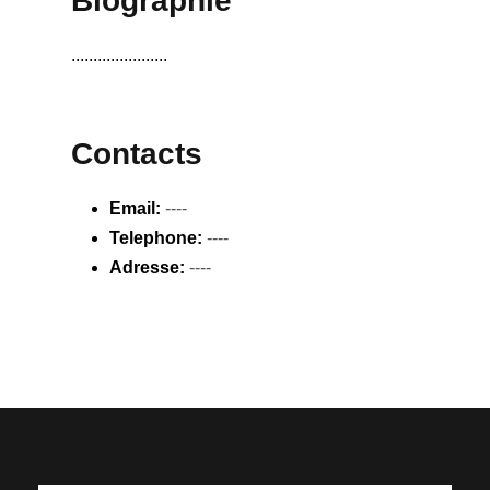
Biographie
......................
Contacts
Email:
----
Telephone:
----
Adresse:
----