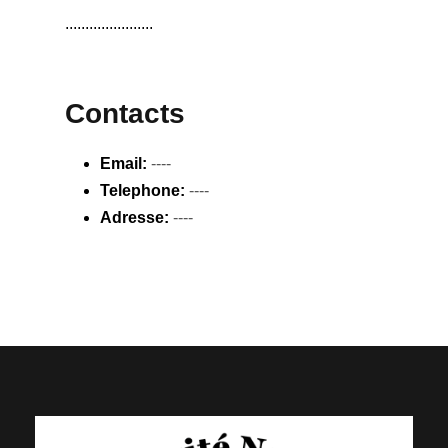
......................
Contacts
Email:
----
Telephone:
----
Adresse:
----