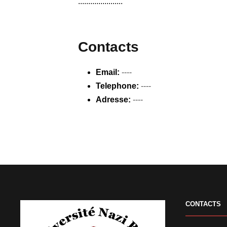
......................
Contacts
Email:
----
Telephone:
----
Adresse:
----
CONTACTS