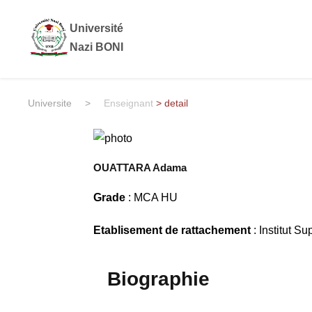
Université
Nazi BONI
Universite
>
Enseignant
> detail
OUATTARA Adama
Grade
: MCA HU
Etablisement de rattachement
: Institut S
Biographie