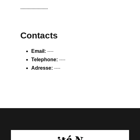
......................
Contacts
Email:
----
Telephone:
----
Adresse:
----