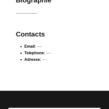
Biographie
......................
Contacts
Email:
----
Telephone:
----
Adresse:
----