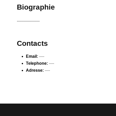
Biographie
......................
Contacts
Email:
----
Telephone:
----
Adresse:
----