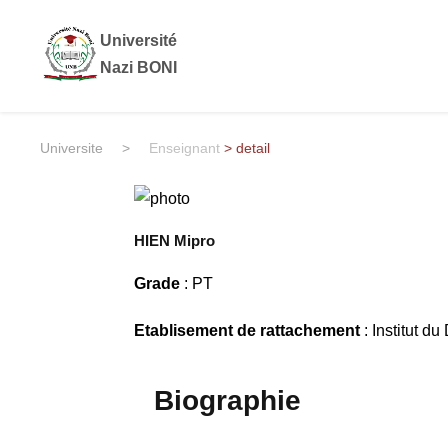
Université
Nazi BONI
Universite
>
Enseignant
> detail
HIEN Mipro
Grade
: PT
Etablisement de rattachement
: Institut d
Biographie