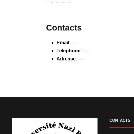
......................
Contacts
Email:
----
Telephone:
----
Adresse:
----
CONTACTS