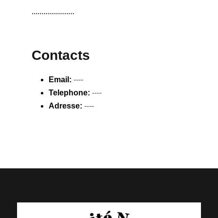
......................
Contacts
Email:
----
Telephone:
----
Adresse:
----