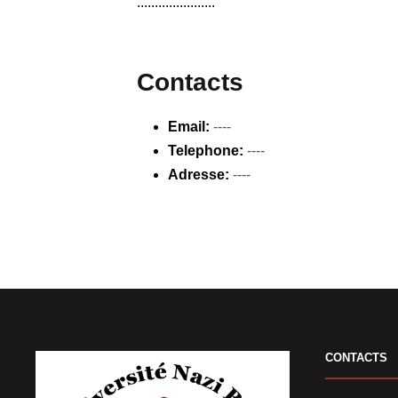
......................
Contacts
Email:
----
Telephone:
----
Adresse:
----
CONTACTS