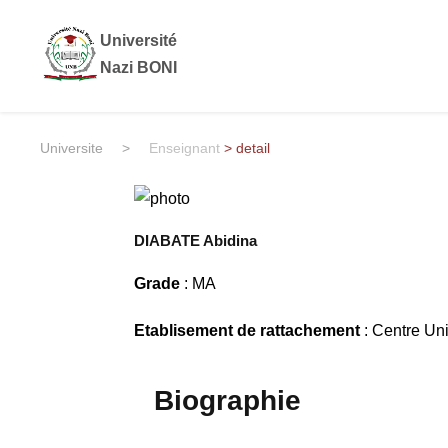
Université
Nazi BONI
Universite
>
Enseignant
> detail
DIABATE Abidina
Grade
: MA
Etablisement de rattachement
: Centre Un
Biographie