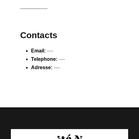
......................
Contacts
Email:
----
Telephone:
----
Adresse:
----