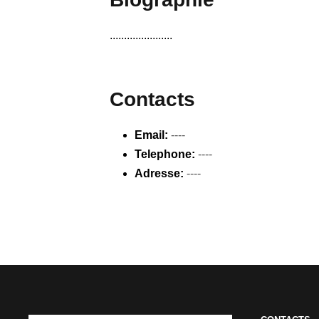
......................
Contacts
Email:
----
Telephone:
----
Adresse:
----