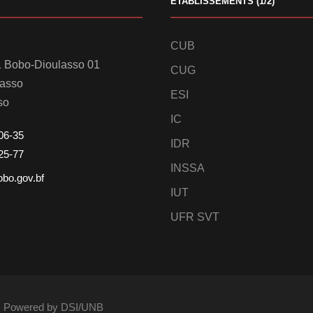
ETABLISSEMENTS (1/2)
CUB
 Bobo-Dioulasso 01
CUG
lasso
ESI
so
IC
06-35
IDR
25-77
INSSA
obo.gov.bf
IUT
UFR SVT
és. Powered by DSI/UNB