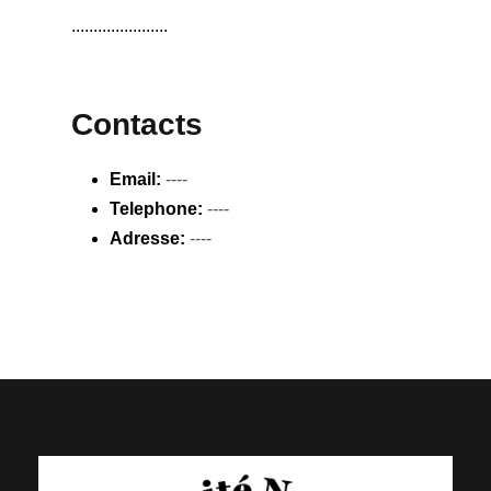
......................
Contacts
Email:
----
Telephone:
----
Adresse:
----