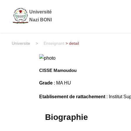
Université
Nazi BONI
Universite
>
Enseignant
> detail
CISSE Mamoudou
Grade
: MA HU
Etablisement de rattachement
: Institut S
Biographie