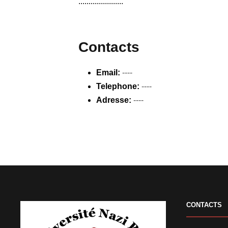
......................
Contacts
Email:
----
Telephone:
----
Adresse:
----
CONTACTS