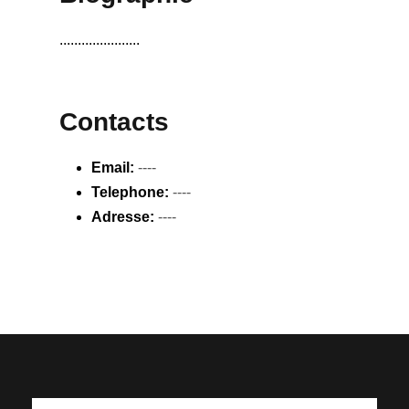
......................
Contacts
Email:
----
Telephone:
----
Adresse:
----