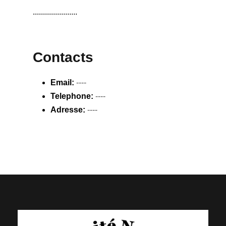
......................
Contacts
Email:
----
Telephone:
----
Adresse:
----