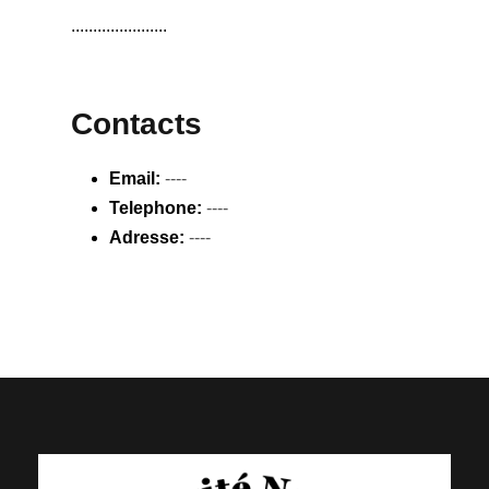
......................
Contacts
Email:
----
Telephone:
----
Adresse:
----