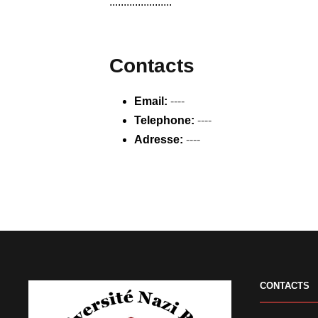
......................
Contacts
Email:
----
Telephone:
----
Adresse:
----
CONTACTS