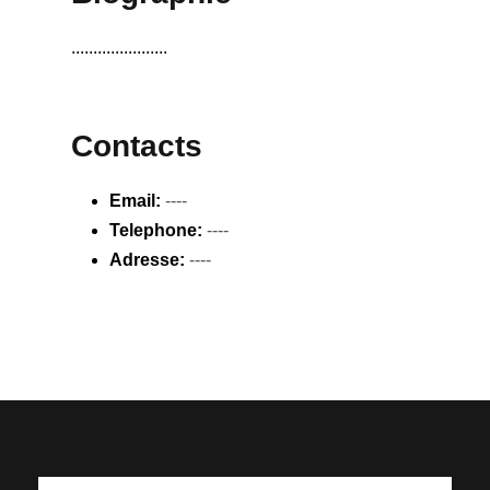
......................
Contacts
Email:
----
Telephone:
----
Adresse:
----