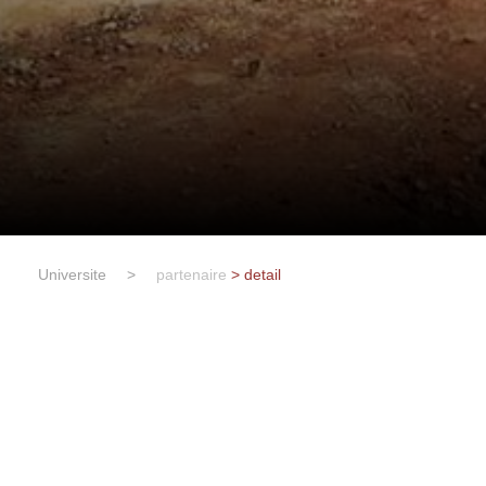
Universite
>
partenaire
> detail