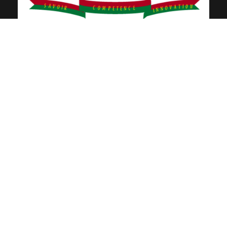
CONTACTS
01 BP 1091 Bobo-Dioulasso 01
Bobo-Dioulasso
Burkina Faso
+226 20-98-06-35
+226 20-98-25-77
info@univ-bobo.gov.bf