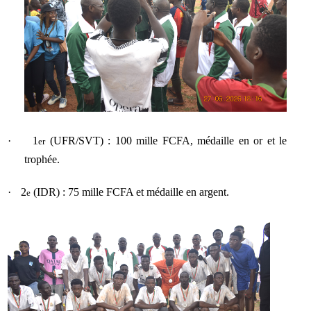
·
1
(UFR/SVT) : 100 mille FCFA, médaille en or et le
er
trophée.
·
2
(IDR) : 75 mille FCFA et médaille en argent.
e