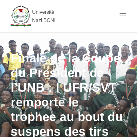
Université
Nazi BONI
Finale de la Coupe
du President de
l’UNB : l UFR/SVT
remporte le
trophee au bout du
suspens des tirs