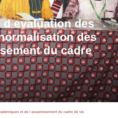
x d evaluation des
 normalisation des
ssement du cadre
academiques et de l assainissement du cadre de vie