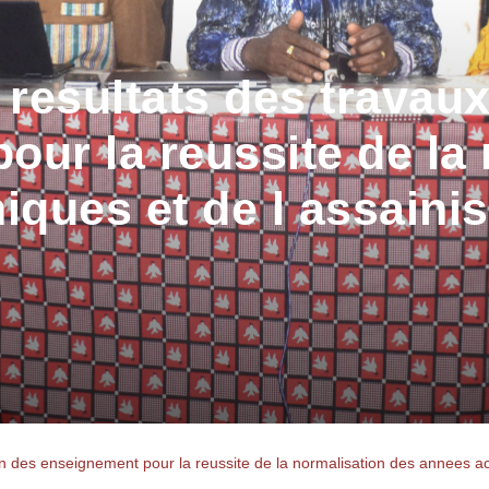
 resultats des travau
our la reussite de la
ques et de l assaini
ion des enseignement pour la reussite de la normalisation des annees 