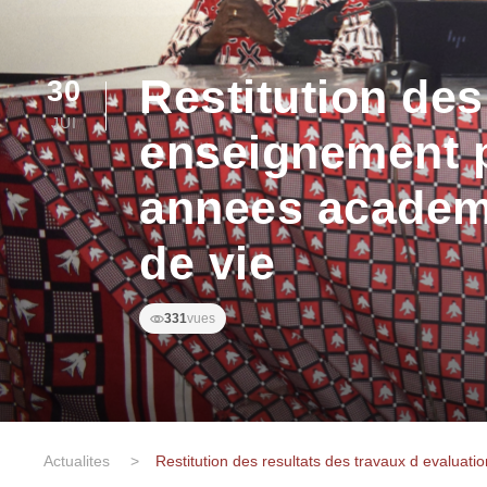
Restitution des
30
JUI
enseignement p
annees academi
de vie
331
vues
Actualites
>
Restitution des resultats des travaux d evaluat