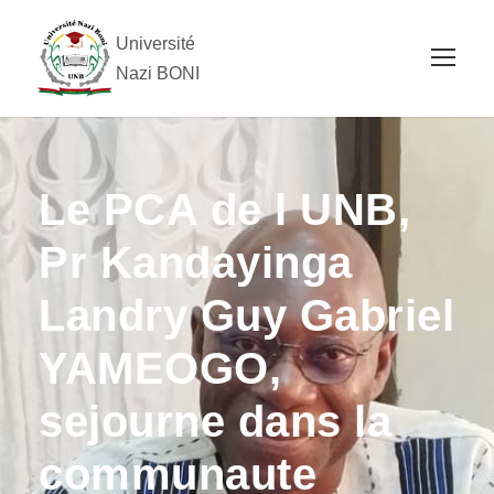
Université
Nazi BONI
Le PCA de l UNB,
Pr Kandayinga
Landry Guy Gabriel
YAMEOGO,
sejourne dans la
communaute