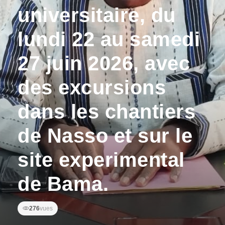
universitaire, du
lundi 22 au samedi
27 juin 2026, avec
des excursions
dans les chantiers
de Nasso et sur le
site experimental
de Bama.
276
vues