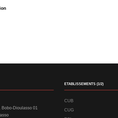
ion
ETABLISSEMENTS (1/2)
CUB
 Bobo-Dioulasso 01
CUG
lasso