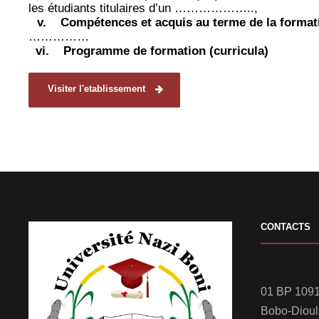
les étudiants titulaires d’un ………………..,
v.
Compétences et acquis au terme de la format
……………
vi.
Programme de formation (curricula)
Visiter l'etablissement
CONTACTS
01 BP 1091
Bobo-Diou