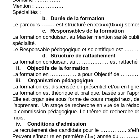
Mention : …………….
Spécialités :
b.
Durée de la formation
Le parcours ------- est structuré en xxxxx(0xxx) seme
c.
Responsables de la formation
La formation conduisant au Master mention santé publiq
spécialité.
Le Responsable pédagogique et scientifique est ……
d.
Structure de rattachement
La formation conduisant au ……………… est rattaché
ii.
Objectifs de la formation
La formation en …………… a pour Objectif de
iii.
Organisation pédagogique
La formation est dispensée en présentiel et/ou en ligne
La formation est théorique et pratique, basée sur l’a
Elle est organisée sous forme de cours magistraux, de 
l'apprenant.
Un stage de recherche en vue de la rédac
la commission pédagogique. Le thème de recherche doi
mois.
iv.
Conditions d’admission
Le recrutement des candidats pour le …………… s'effec
Peuvent s’inscrire en première (1
) année du ………..
er