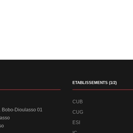
ETABLISSEMENTS (1/2)
CUB
 Bobo-Dioulasso 01
CUG
lasso
ESI
so
IC