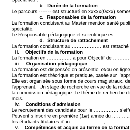
b.
Durée de la formation
Le parcours ------- est structuré en xxxxx(0xxx) seme
c.
Responsables de la formation
La formation conduisant au Master mention santé publiq
spécialité.
Le Responsable pédagogique et scientifique est ……
d.
Structure de rattachement
La formation conduisant au ……………… est rattaché
ii.
Objectifs de la formation
La formation en …………… a pour Objectif de
iii.
Organisation pédagogique
La formation est dispensée en présentiel et/ou en ligne
La formation est théorique et pratique, basée sur l’a
Elle est organisée sous forme de cours magistraux, de 
l'apprenant.
Un stage de recherche en vue de la rédac
la commission pédagogique. Le thème de recherche doi
mois.
iv.
Conditions d’admission
Le recrutement des candidats pour le …………… s'effec
Peuvent s’inscrire en première (1
) année du ………..
er
les étudiants titulaires d’un ………………..,
v.
Compétences et acquis au terme de la format