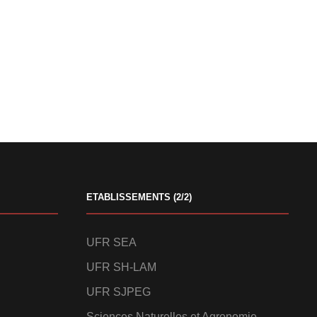
ETABLISSEMENTS (2/2)
UFR SEA
UFR SH-LAM
UFR SJPEG
Sciences Naturelles et Agronomie