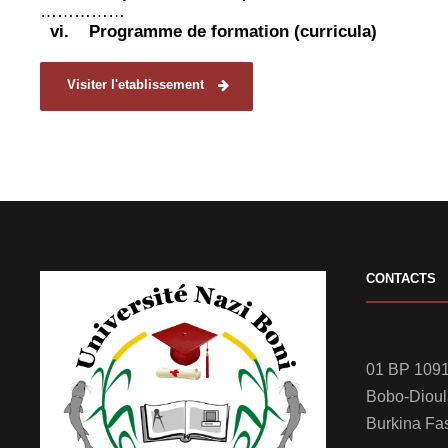
……………
vi.
Programme de formation (curricula)
Visiter l'etablissement
CONTACTS
01 BP 1091
Bobo-Diou
Burkina Fa