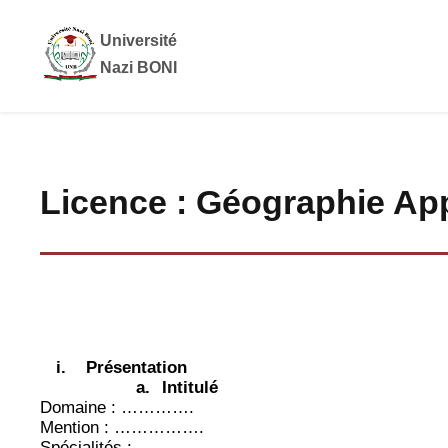
Université
Nazi BONI
Licence : Géographie Ap
i.
Présentation
a.
Intitulé
Domaine : ………….
Mention : …………….
Spécialités :