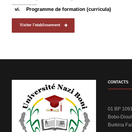
……………
vi.
Programme de formation (curricula)
Visiter l'etablissement
CONTACTS
01 BP 1091
Bobo-Diou
Burkina Fa