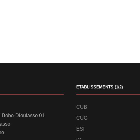
ETABLISSEMENTS (1/2)
CUB
 Bobo-Dioulasso 01
CUG
lasso
ESI
so
IC