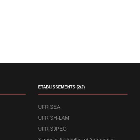
ETABLISSEMENTS (2/2)
UFR SEA
UFR SH-LAM
UFR SJPEG
Sciences Naturelles et Agronomie