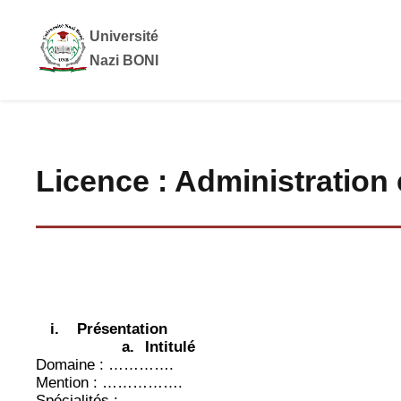
Université
Nazi BONI
Licence : Administration
i.
Présentation
a.
Intitulé
Domaine : ………….
Mention : …………….
Spécialités :