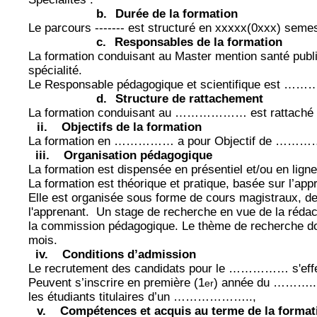
b.
Durée de la formation
Le parcours ------- est structuré en xxxxx(0xxx) seme
c.
Responsables de la formation
La formation conduisant au Master mention santé publiq
spécialité.
Le Responsable pédagogique et scientifique est ……
d.
Structure de rattachement
La formation conduisant au ……………… est rattaché
ii.
Objectifs de la formation
La formation en …………… a pour Objectif de
iii.
Organisation pédagogique
La formation est dispensée en présentiel et/ou en ligne
La formation est théorique et pratique, basée sur l’a
Elle est organisée sous forme de cours magistraux, de 
l'apprenant.
Un stage de recherche en vue de la rédac
la commission pédagogique. Le thème de recherche doi
mois.
iv.
Conditions d’admission
Le recrutement des candidats pour le …………… s'effec
Peuvent s’inscrire en première (1
) année du ………..
er
les étudiants titulaires d’un ………………..,
v.
Compétences et acquis au terme de la format