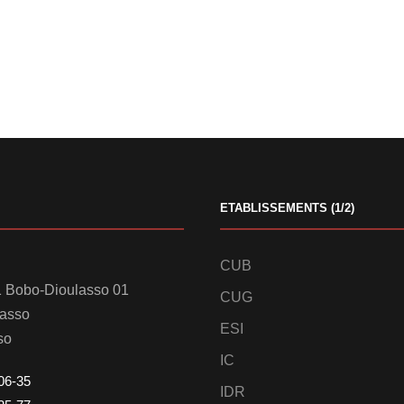
ETABLISSEMENTS (1/2)
CUB
 Bobo-Dioulasso 01
CUG
lasso
ESI
so
IC
06-35
IDR