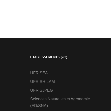
ETABLISSEMENTS (2/2)
UFR SEA
UFR SH-LAM
UFR SJPEG
Sciences Naturelles et Agronomie
(ED/SNA)