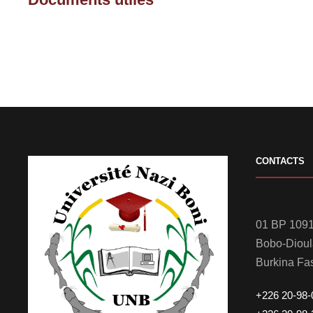
CONTACTS
01 BP 1091
Bobo-Diou
Burkina Fa
+226 20-98-