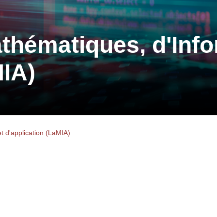
thématiques, d'Info
MIA)
t d'application (LaMIA)