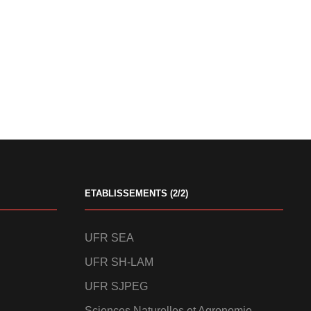
ETABLISSEMENTS (2/2)
UFR SEA
UFR SH-LAM
UFR SJPEG
Sciences Naturelles et Agronomie