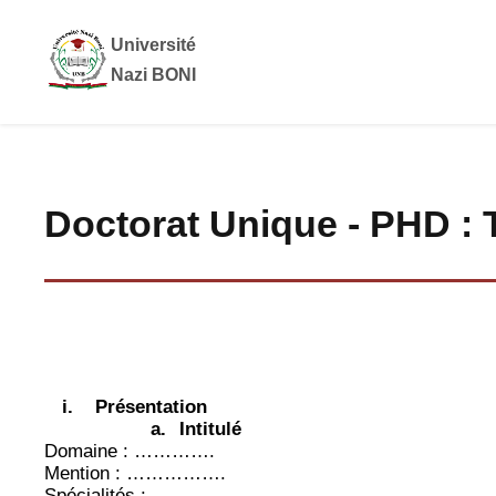
Université
Nazi BONI
Doctorat Unique - PHD : 
i.
Présentation
a.
Intitulé
Domaine : ………….
Mention : …………….
Spécialités :