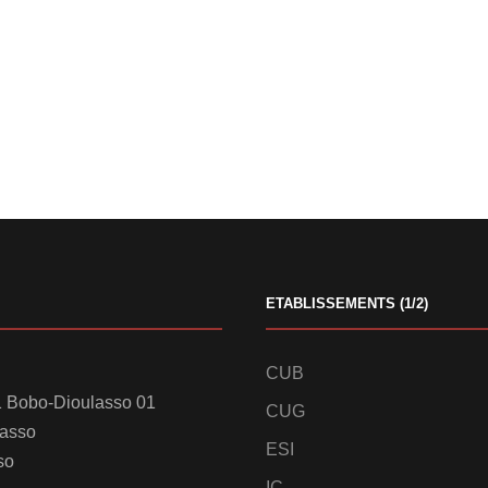
ETABLISSEMENTS (1/2)
CUB
 Bobo-Dioulasso 01
CUG
lasso
ESI
so
IC