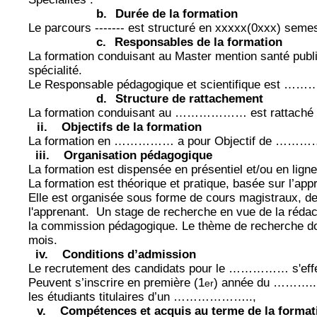
b.
Durée de la formation
Le parcours ------- est structuré en xxxxx(0xxx) seme
c.
Responsables de la formation
La formation conduisant au Master mention santé publiq
spécialité.
Le Responsable pédagogique et scientifique est ……
d.
Structure de rattachement
La formation conduisant au ……………… est rattaché
ii.
Objectifs de la formation
La formation en …………… a pour Objectif de
iii.
Organisation pédagogique
La formation est dispensée en présentiel et/ou en ligne
La formation est théorique et pratique, basée sur l’a
Elle est organisée sous forme de cours magistraux, de 
l'apprenant.
Un stage de recherche en vue de la rédac
la commission pédagogique. Le thème de recherche doi
mois.
iv.
Conditions d’admission
Le recrutement des candidats pour le …………… s'effec
Peuvent s’inscrire en première (1
) année du ………..
er
les étudiants titulaires d’un ………………..,
v.
Compétences et acquis au terme de la format