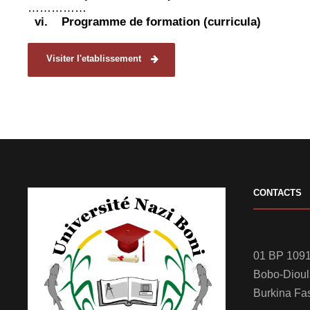
……………
vi.
Programme de formation (curricula)
Visiter l'etablissement
CONTACTS
01 BP 1091
Bobo-Diou
Burkina Fa